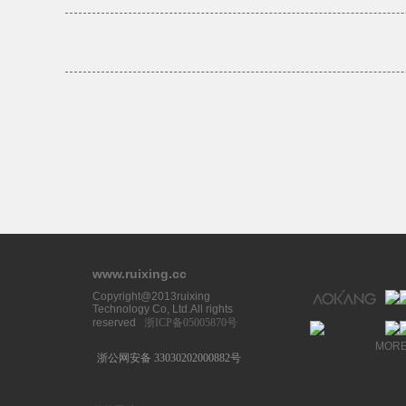
www.ruixing.cc
Copyright@2013ruixing
Technology Co, Ltd.All rights
reserved
浙ICP备05005870号
MOR
浙公网安备 33030202000882号