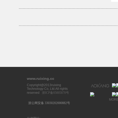
www.ruixing.cc
Copyright@2013ruixing
Technology Co, Ltd.All rights
reserved
浙ICP备05005870号
MOR
浙公网安备 33030202000882号