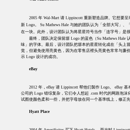
2005 年 Wal-Mart 请 Lippincott 重新塑造
新 Logo。 Su Mathews Hale 与她的团队认为「全部大
在一块。此外，设计团队认为将星星符号当作「连字号」是很容
最终，团队决定保留塬 Logo 的蓝色（Su Mathews 
味」的字体。最后，设计团队把塬本的星星转化成在「头上冒出
觉，但避免使用亮黄色，因为在零售店裡头亮黄色常常与廉价连结。
示 Logo 设计的成功。
eBay
2012 年，eBay 请 Lippincott 帮他们製作 Logo。 e
公司的 Logo 错综复杂，它们令人想起 .com 时代的网路泡
试图使颜色柔和一些，并把字母放在同一个基準线上，修正先前字
Hyatt Place
2004 年 AmeriSuites 买下 Hyatt Hotels ，而当时 Li