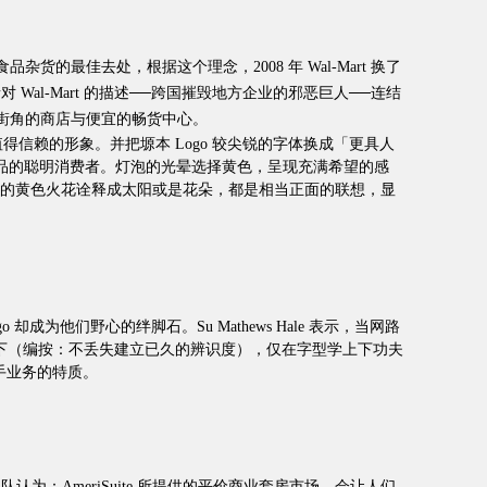
品杂货的最佳去处，根据这个理念，2008 年 Wal-Mart 换了
评者对 Wal-Mart 的描述──跨国摧毁地方企业的邪恶巨人──连结
起街角的商店与便宜的畅货中心。
值得信赖的形象。并把塬本 Logo 较尖锐的字体换成「更具人
质产品的聪明消费者。灯泡的光晕选择黄色，呈现充满希望的感
go 上的黄色火花诠释成太阳或是花朵，都是相当正面的联想，显
ogo 却成为他们野心的绊脚石。Su Mathews Hale 表示，当网路
o 的设计之下（编按：不丢失建立已久的辨识度），仅在字型学上下功夫
经手业务的特质。
ncott 设计团队认为：AmeriSuite 所提供的平价商业套房市场，会让人们