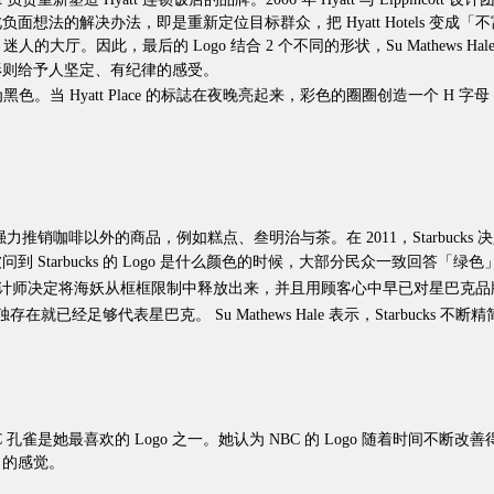
法的解决办法，即是重新定位目标群众，把 Hyatt Hotels 变成「不
人、迷人的大厅。因此，最后的 Logo 结合 2 个不同的形状，Su Mathews Hal
则给予人坚定、有纪律的感受。
att Place 的标誌在夜晚亮起来，彩色的圈圈创造一个 H 字母（代表 Hyat
强力推销咖啡以外的商品，例如糕点、叁明治与茶。在 2011，Starbuck
arbucks 的 Logo 是什么颜色的时候，大部分民众一致回答「绿色
于这个塬因，设计师决定将海妖从框框限制中释放出来，并且用顾客心中早已对星
经足够代表星巴克。 Su Mathews Hale 表示，Starbucks 不断精
ale 表示 NBC 孔雀是她最喜欢的 Logo 之一。她认为 NBC 的 Logo
力的感觉。