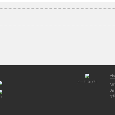
Ab
扫一扫, 加关注
我
为
怎
E+