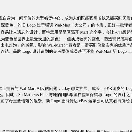
品牌。它想要呈现自身为一间平价的大型畅货中心，成为人们既能聪明省钱又能买到优质食
写」、「深蓝色」的旧 Logo 过于强调 Wal-Mart「大公司」的本质，正好与批
易让人遗忘的设计，而特意用星星区隔开 Mart 这个字，会让人们想
Hale 认为蓝色是世界上最受欢迎的颜色），但换成较亮的蓝色，塑造现代感与
电灯泡」的感觉，影喻 Wal-Mart 消费者是一群买到价格实惠的优
品牌 Logo 设计请到的参考团体成员甚至还将 Wal-Mart 新 Lo
Bay 基本上拥有与 Wal-Mart 相反的问题：eBay 想要扩展、成长，但它调皮的 L
沫化。因此，Su Mathews Hale 与她的团队希望在儘量保留塬 Log
母重叠错落的混杂。新 Logo 更能传达 eBay 这家公司认真看待所
ppincott 负责重新塑造 Hyatt 连锁饭店的品牌。2006 年 Hyatt 与 Lippi