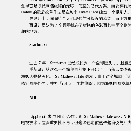
觉得它是取代高档旅馆的无聊、便宜的替代方案。而要翻转此负面想
Hotels 的最后改革作法是在每个 Hyatt Place 建造一个吸引
在设计上，圆圈给予人们现代与可接近的感觉，而正方形
而设计团队为 7 个圆圈挑选了鲜艳的色彩而其中两个则为黑色。当 Hy
趣的地方。
Starbucks
过去 7 年，Starbucks 已经成长为一个全球巨头，并且也
重新设计从这么一个简单的前提下开始了，当焦点团体被问到 St
海妖人物是黑色。 Su Mathews Hale 表示，由
移到圆圈外面，并将「coffee」字样删除，因为海妖的图案单独存在就已
NBC
Lippincott 未与 NBC 合作，但 Su Mathews H
电视技术，儘管重要性不再，但这些色彩依然传递愉悦与活