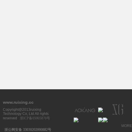
www.ruixing.cc
Copyright@2013ruixing
Technology Co, Ltd.All rights
reserved
浙ICP备05005870号
MORE
浙公网安备 33030202000882号