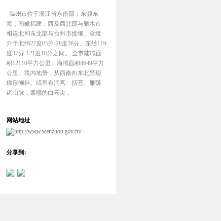
温州市位于浙江省东南部，东濒东
海，南毗福建，西及西北部与丽水市
相连北和东北部与台州市接壤。全境
介于北纬27度03分-28度36分、东经119
度37分-121度18分之间。 全市陆域面
积12110平方公里，海域面积8649平方
公里。境内地势，从西南向东北呈现
梯形倾斜。绵亘有洞宫、括苍、雁荡
诸山脉，泰顺的白云尖，
网站地址
http://www.wenzhou.gov.cn/
分享到: